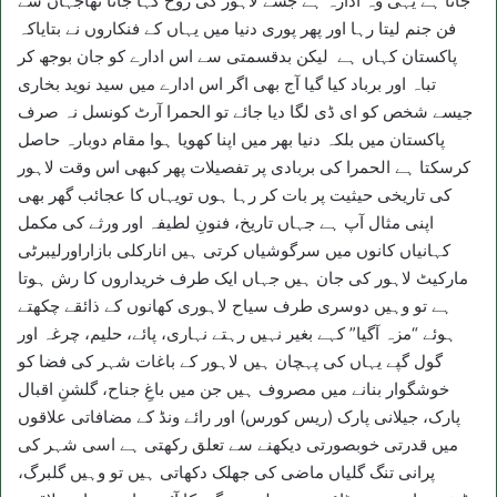
جاتا ہے یہی وہ ادارہ ہے جسے لاہور کی روح کہا جاتا تھاجہاں سے
فن جنم لیتا رہا اور پھر پوری دنیا میں یہاں کے فنکاروں نے بتایاکہ
پاکستان کہاں ہے لیکن بدقسمتی سے اس ادارے کو جان بوجھ کر
تباہ اور برباد کیا گیا آج بھی اگر اس ادارے میں سید نوید بخاری
جیسے شخص کو ای ڈی لگا دیا جائے تو الحمرا آرٹ کونسل نہ صرف
پاکستان میں بلکہ دنیا بھر میں اپنا کھویا ہوا مقام دوبارہ حاصل
کرسکتا ہے الحمرا کی بربادی پر تفصیلات پھر کبھی اس وقت لاہور
کی تاریخی حیثیت پر بات کر رہا ہوں تویہاں کا عجائب گھر بھی
اپنی مثال آپ ہے جہاں تاریخ، فنونِ لطیفہ اور ورثے کی مکمل
کہانیاں کانوں میں سرگوشیاں کرتی ہیں انارکلی بازاراورلیبرٹی
مارکیٹ لاہور کی جان ہیں جہاں ایک طرف خریداروں کا رش ہوتا
ہے تو وہیں دوسری طرف سیاح لاہوری کھانوں کے ذائقے چکھتے
ہوئے “مزہ آگیا” کہے بغیر نہیں رہتے نہاری، پائے، حلیم، چرغہ اور
گول گپے یہاں کی پہچان ہیں لاہور کے باغات شہر کی فضا کو
خوشگوار بنانے میں مصروف ہیں جن میں باغِ جناح، گلشنِ اقبال
پارک، جیلانی پارک (ریس کورس) اور رائے ونڈ کے مضافاتی علاقوں
میں قدرتی خوبصورتی دیکھنے سے تعلق رکھتی ہے اسی شہر کی
پرانی تنگ گلیاں ماضی کی جھلک دکھاتی ہیں تو وہیں گلبرگ،