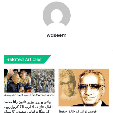
waseem
Related Articles
بھائی پھیرو: وزیرِ قانون رانا محمد
اقبال خان نے 4 ارب 75 کروڑ روپے
قومی ترانے کے خالق حفیظ
کے میگا ترقیاتی منصوبے کا سنگِ