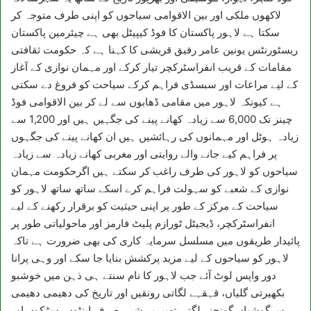
لاکھوں ملکی اور بین الاقوامی سیاحوں کو اپنی طرف متوجہ کر
سکتا ہے لاہور پاکستان کا فوڈ کیپیٹل بھی ہے چیئرمین پاکستان
ریسٹورنٹس یونین عامر رفیق قریشی کا کہنا ہے کہ حکومت ثقافتی
مقامات کے قریب انفراسٹرکچر تیار کرکے اور مہمان نوازی کے آغاز
کے لیے مراعات اور سبسڈی فراہم کرکے سیاحت کو فروغ دے سکتی
ہے کیونکہ لاہور میں مقامی ڈھابوں سے لے کر بین الاقوامی فوڈ
چینز تک 6,000 سے زیادہ کھانے پینے کی جگہیں ہیں اور 1,200 سے
زیادہ ہوٹل اور مہمانوں کی رہائشیں ہیں ان کھانے پینے کی جگہوں
پر فراہم کیے جانے والے روایتی اور مغربی کھانے زیادہ سے زیادہ
سیاحوں کو لاہور کی طرف راغب کر سکتے ہیں اگرحکومت مہمان
نوازی کے شعبے کو سہولت فراہم کرے اسکے ساتھ ساتھ لاہور کو
سیاحت کے مرکز کے طور پر اپنی حیثیت کو برقرار رکھنے کے لیے
انفراسٹرکچر، ڈیجیٹل ٹورازم پلیٹ فارمز اور ماحولیاتی طور پر
پائیدار طریقوں میں مسلسل سرمایہ کاری کی بھی ضرورت ہے تاکہ
لاہور کو سیاحوں کے لیے مزید پرکشش بنایا جا سکے اور وہی پرانا
دور واپس لوٹ آئے جب لاہور کا نام سنتے ہی ذہن میں خوشبو
بکھیرتی گلیاں، قہقہے لگاتی رونقیں اور تاریخ کی دھیمی دھیمی
سرگوشیاں گونجنے لگتی تھیں یہ شہر صرف اینٹوں، سڑکوں اور