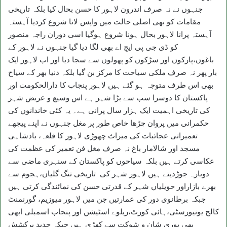
جنہوں نے نہ صرف اندرون لاہور کا حسن بحال کیا بلکہ تاریخی
مقامات کو بھی اصلی حالت میں واپس لانا شروع کردیا آہستہ
آہستہ پرانا لاہور بحال ہونا شروع ہوگیا اسی دوران راجہ منصور
کو ڈی جی پی ایچ اے بھی لگا دیا گیا جنہوں نے لاہور کے
باغوں،پارکوں اور سڑکوں کو پھولوں سے سجا دیا اور اب لاہور ایک
بار پھر نہ صرف ملکی سیاحت کا مرکز بن گیا بلکہ دنیا بھر کے سیاح
بھی اس طرف متوجہ ہو گئے ہیں لاہور پنجاب کا دارالحکومت اور
پاکستان کا دوسرا سب سے بڑا شہر ہے اس وسیع و عریض شہر
کی تاریخی اہمیت ایک ہزار سال پرانی ہے۔ یہ کئی خاندانوں کی
حکمرانی میں پروان چڑھا خاص طور پر مغل جنہوں نے اپنے پیچھے
تعمیراتی عجائبات کی میراث چھوڑی لاہور کا قلعہ، بادشاہی
مسجد اور شالامار باغ نہ صرف مغل فن تعمیر کی عظمت کی
عکاسی کرتے ہیں بلکہ سیاحوں کو پاکستان کے سنہری ماضی سے
دوبارہ جوڑدیتے ہیں لاہور شہر کی تاریخی تنگ گلیاں،ہجوم سے
بھرے بازاراور حویلیاں شہر کے قدرتی حسن کی نمائندگی کرتی ہیں
جبکہ برطانوی دور کی عمارتیں جن میں لاہور میوزیم، گورنمنٹ
کالج یونیورسٹی،ہائی کورٹ،ریلوے اسٹیشن اور پنجاب اسمبلی ابھی
بھی پوری شان و شوکت سے کھڑی ہیں جبکہ جدید پرکشش