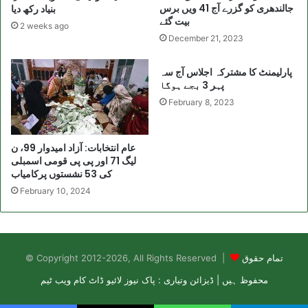
جالندھری کو گزرے آج 41 ویں برس
بنیاد رکھ دیا
بیت گئے
2 weeks ago
December 21, 2023
پارلیمنٹ کا مشترکہ اجلاس آج سہ
پہر 3 بجے ہوگا
February 8, 2023
عام انتخابات: آزاد امیدوار 99، ن
لیگ 71 اور پی پی قومی اسمبلی
کی 53 نشستوں پرکامیاب
February 10, 2024
تمام حقوق
© Copyright 2012-2026, All Rights Reserved |
محفوظ ہیں | ڈیزائن وتیاری : پاک نیوز لائیو ڈاٹ کام ویب ٹیم