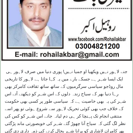
جنے لاہور نہیں ویکھیا او جمیا نہیں! پوری دنیا میں صرف لاہور ہی
ایک ایسا شہر ہے جسکے بارے میں یہ کہا جاتا ہے لاہور کا تاریخی
مال روڈجو سیاسی سرگرمیوں کے ساتھ ساتھ ثقافت کامرکز بھی
رہا دنیا بھر کے سیاح زندہ دلوں کے اس شہر کو دیکھنے آتے اس
شہر کی یہ بھی خاصیت ہے کہ سیاسی طور پر کسی بھی حکومت
کے خلاف جب بھی کوئی تحریک لاہور سے شروع ہوئی تو پھر اسے
منتقی انجام تک پہنچا کر ہی دم لیانہ جانے اس شہر کو کس کی
نظر لگ گئی کہ سیاح آنا چھوڑ گئے شہر کی خوبصورتی ماند پڑگئی
پھر کامران لاشاری کو پرانا شہر بحال کرنے کی ذمہ داری دی گئی