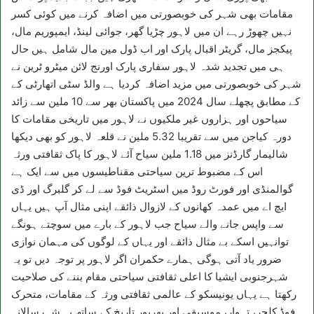
مقامات بھی شہر کی خوبصورتی میں اضافہ کرنے میں کوئی کسر
نہیں چھوڑ رہے ان میں لاہور چڑیا گھر، جوائی لینڈ، ایمپوریم مال،
پیکجز مال، گریٹر اقبال پارک اور اب ڈول مین مال شامل ہیں حال
ہی میں تجدید شدہ لاہور سفاری پارک اورنج لائن میٹرو ٹرین نے
شہر کی خوبصورتی میں مزید اضافہ کردیا ہے والڈ سٹی اتھارٹی کے
کے مطابق پچھلے سال 2024 میں پاکستان بھر سے 10 ملین سے زائد
سیاحوں اور ہزاروں غیر ملکیوں نے لاہور میں تاریخی مقامات کا
دورہ کیاجن میں سے تقریبا 5.32 ملین نے قلعہ لاہور کو بھی دیکھا
شالیمار گارڈنز میں 1.18 ملین سیاح آئے لاہور کا پاک ثقافتی ورثہ
اس کے مضبوط ترین سیاحتی مقناطیسوں میں سے ایک ہے
گوالمنڈی اور فورٹ روڈ میں اسٹریٹ فوڈ سے لے کر گلبرگ اور ڈی
ایچ اے میں عمدہ کھانوں کے لازوال ذائقے اپنی مثال آپ ہیں یہاں
سے واپس جانے والے سیاح جب لاہور کے بارے میں سوچتے ہونگے
توانہیں اسکے بے مثال ذائقے اور یہاں کے لوگوں کی مہمان نوازی
ضرور یاد آتی ہوگی ہمارے حکمران اگر لاہور پر توجہ دیں تو یہ
شہرجنوبی ایشیا کا اعلی ثقافتی سیاحتی مقام بننے کی صلاحیت
رکھتا ہے یہاں یونیسکو کے عالمی ثقافتی ورثہ کے مقامات، متحرک
فوڈ کلچر، تہوار، موسیقی اور بھرپور تاریخ کے ساتھ یہ شہرسالانہ