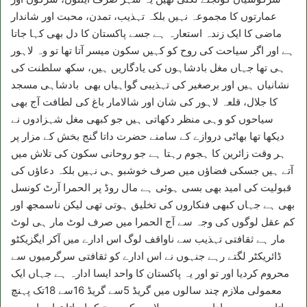
عمارتوں کا مجموعہ نہیں بلکہ تہذیب، تمدن، محبت اور شاندار
ماضی کا ایک زندہ استعارہ ہے جسے پاکستان کا دل بھی کہا جاتا
ہے اور اگر سیاحت کی روح کو کہیں سکون میسر آتا تھا تو وہ لاہور
ہی تھا جہاں مغل بادشاہوں کی یادگاریں ہیں، سکھ سلطنت کی
نشانیاں ہیں اور برصغیر کی تہذیبی گواہیاں بھی بادشاہی مسجد
کا جلال، قلعہ لاہور کی شان اور شالامار باغ کی لطافت آج بھی
سیاحوں کو وہی منظر دکھاتی ہیں جو کبھی مغل شہزادوں نے
دیکھا تھا بھاٹی دروازے کے سامنے حضرت داتا گنج بخش کے مزار پر
ہر وقت زائرین کا ہجوم رہتا ہے جو روحانی سکون کی تلاش میں
آتے ہیں جسکی فضاؤں میں صرف خوشبو ہی نہیں بلکہ دعاؤں کی
قبولیت کی امید بھی بسی ہوئی ہے مال روڈ پر الحمرا آرٹ کونسل
بھی ہے جہاں کبھی فنکاروں کی تخلیق ہوتی تھی لیکن ناسمجھ اور
کم عقل لوگوں کی وجہ سے آج الحمرا میں صرف لوٹ مار ہی لوٹ
مار ہے ثقافتی تہذیب سے ناواقف لوگ اس ادارے میں آکر ایگزیکٹو
ڈائریکٹر لگتے رہے جنہوں نے اس ادارے کو ثقافتی سرگرمیوں سے
محروم کردیا اور تو اور یہ پاکستان کا واحد ایسا ادارہ ہے جہاں ایک
معمولی ملازم چند سالوں میں گریڈ 5سے گریڈ 16سے 18تک پہنچ