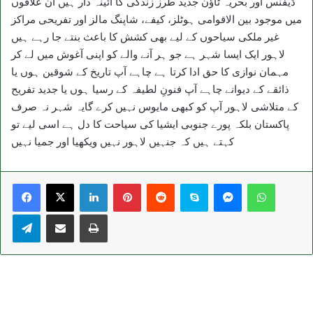
ڈیفنس اور بحریہ ٹاؤن جدید طرز زندگی کا آئینہ دار ہیں ان علاقوں
میں موجود بین الاقوامی ہوٹلز، کیفے، شاپنگ مالز اور تفریحی مراکز
غیر ملکی سیاحوں کے لیے بھی کشش کا باعث بنتے جا رہے ہیں
لاہور ایک ایسا شہر ہے جو ہر آنے والے کو اپنی آغوش میں لے کر
مہمان نوازی کا حق ادا کرتا ہے چاہے آپ تاریخ کے شوقین ہوں یا
ذائقے کے دیوانے چاہے آپ فنونِ لطیفہ کے رسیا ہوں یا جدید تفریح
کے متلاشی لاہور آپ کو کبھی مایوس نہیں کرے گایہ شہر نہ صرف
پاکستان بلکہ پورے جنوبی ایشیا کی سیاحت کا دل ہے اسی لیے تو
کہتے ہیں کہ جنہیں لاہور نہیں ویکھیا اور جمیا نہیں
LinkedIn
Pinterest
Reddit
Skype
Messenger
WhatsA
Telegram
Share via Email
Print