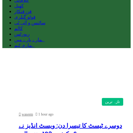
علاقائی
کھیل
فن فنکار
فوٹو گیلری
سائنس و آئی ٹی
کالم
رپورٹس
ہمارے بارے میں
ہماری ٹیم
تازہ ترین
waseem
1 hour ago
دوسرے ٹیسٹ کا تیسرا دن: ویسٹ انڈیز نے