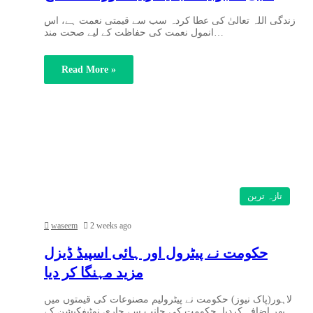
زندگی اللہ تعالیٰ کی عطا کردہ سب سے قیمتی نعمت ہے، اس
انمول نعمت کی حفاظت کے لیے صحت مند…
Read More »
تازہ ترین
waseem
2 weeks ago
حکومت نے پیٹرول اور ہائی اسپیڈ ڈیزل
مزید مہنگا کر دیا
لاہور(پاک نیوز) حکومت نے پیٹرولیم مصنوعات کی قیمتوں میں
پھر اضافہ کردیا۔حکومت کی جانب سے جاری نوٹیفکیشن کے