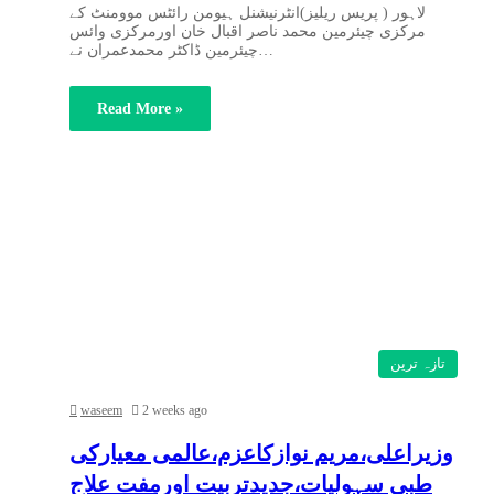
لاہور ( پریس ریلیز)انٹرنیشنل ہیومن رائٹس موومنٹ کے
مرکزی چیئرمین محمد ناصر اقبال خان اورمرکزی وائس
چیئرمین ڈاکٹر محمدعمران نے…
Read More »
تازہ ترین
waseem
2 weeks ago
وزیراعلی،مریم نوازکاعزم،عالمی معیارکی
طبی سہولیات،جدیدتربیت اورمفت علاج