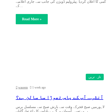
کمی کا اعلان کردیا۔پیٹرولیم ڈویژن کی جانب سے جاری اعلامیے
کے…
Read More »
تازہ ترین
waseem
1 week ago
آنٹی… آپ کے پاس تھوڑا سا سالن ہے؟
لاہورمیں صبح فجرکے وقت سے بارش صبح سے مسلسل برس
رہی تھی۔ آسمان پر گہرے بادلوں کا راج تھا، گلیاں…