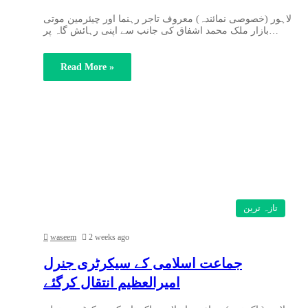
لاہور (خصوصی نمائندہ) معروف تاجر رہنما اور چیئرمین موتی
بازار ملک محمد اشفاق کی جانب سے اپنی رہائش گاہ پر…
Read More »
تازہ ترین
waseem
2 weeks ago
جماعت اسلامی کے سیکرٹری جنرل
امیرالعظیم انتقال کرگئے