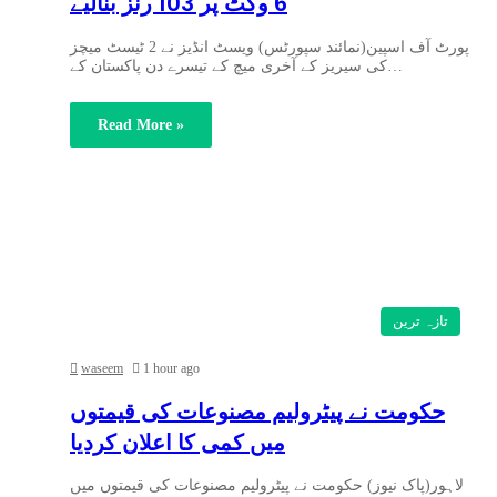
6 وکٹ پر 103 رنز بنالیے
پورٹ آف اسپین(نمائند سپورٹس) ویسٹ انڈیز نے 2 ٹیسٹ میچز
کی سیریز کے آخری میچ کے تیسرے دن پاکستان کے…
Read More »
تازہ ترین
waseem
1 hour ago
حکومت نے پیٹرولیم مصنوعات کی قیمتوں
میں کمی کا اعلان کردیا
لاہور(پاک نیوز) حکومت نے پیٹرولیم مصنوعات کی قیمتوں میں