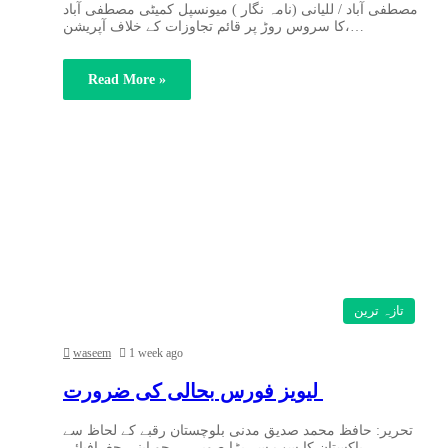
مصطفی آباد / للیانی (نامہ نگار ) میونسپل کمیٹی مصطفی آباد
کا سروس روڑ پر قائم تجاوزات کے خلاف آپریشن،…
Read More »
تازہ ترین
waseem
1 week ago
لیویز فورس بحالی کی ضرورت
تحریر: حافظ محمد صدیق مدنی بلوچستان رقبے کے لحاظ سے
پاکستان کا سب سے بڑا صوبہ ہے جو اپنی جغرافیائی…