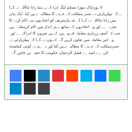
لاہور(پاک نیوز) مسلم لیگ (ن) کے رہنما رانا ثنااللہ نے کہا
ہےکہ پیپلزپارٹی نے صدر مملکت کے عہدے کا مطالبہ نہیں کیا۔ایک بیان
میں رانا ثنااللہ نے کہا کہ شہبازشریف کو اتحادیوں سے کام کرنے کا
تجربہ ہے اور وہ اتحادیوں کے ساتھ بہتر انداز میں کام کرسکتے ہیں
جب کہ آصف زرداری معاملہ فہم ہیں، انہیں چیزوں کا ادراک ہے اور
وہ اس معاملے میں تعاون کریں گے۔انہوں نے کہا کہ پیپلزپارٹی نے
صدرمملکت کے عہدے کا مطالبہ نہیں کیا اور نہ ہم نے کوئی کمٹمنٹ
کی ہے، امید ہے فضل الرحمان حکومت کا حصہ بن جائیں گے۔
LinkedIn
Pinterest
Reddit
Skype
Messenger
Whats
Telegram
Share via Email
Print