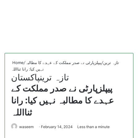
تازہ ترین
/
پیپلزپارٹی نے صدر مملکت کے عہدے کا مطالبہ
/
Home
نہیں کیا: رانا ثنااللہ
تازہ ترین
پاکستان
پیپلزپارٹی نے صدر مملکت کے
عہدے کا مطالبہ نہیں کیا: رانا
ثنااللہ
waseem
February 14, 2024
Less than a minute