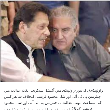
راولپنڈی(پاک نیوز)راولپنڈی میں آفیشل سیکریٹ ایکٹ عدالت میں
چیئرمین پی ٹی آئی اور شاہ محمود قریشی کیخلاف سائفر کیس
کی سماعت ہوئی،عدالت نے چیئرمین پی ٹی آئی اور شاہ محمود
قریشی کو 28 نومبر کو عدالت میں پیش کرنے کا حکم