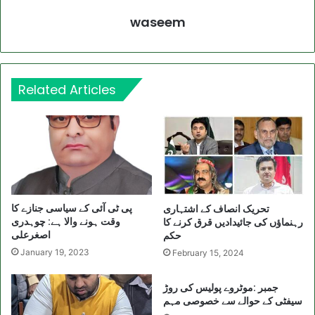
waseem
Related Articles
پی ٹی آئی کے سیاسی جنازے کا
تحریک انصاف کے اشتہاری
وقت ہونے والا ہے: چوہدری
رہنماؤں کی جائیدادیں قرق کرنے کا
اصغرعلی
حکم
January 19, 2023
February 15, 2024
جمبر :موٹروے پولیس کی روڑ
سیفٹی کے حوالے سے خصوصی مہم