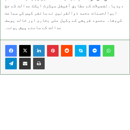
دیدیا۔تفصیلات کے مطابق آفیشل سیکرٹ ایکٹ عدالت کے جج
ابوالحسنات محمد ذوالقرنین نے سائفر کیس کی سماعت
کی،شاہ محمود قریشی کے وکیل علی بخاری اور خالد یوسف
عدالت کے سامنے پیش ہوئے۔
LinkedIn
Pinterest
Reddit
Skype
Messenger
WhatsA
Telegram
Share via Email
Print