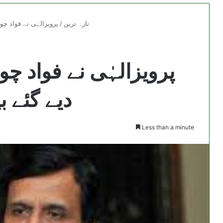
تازہ ترین
/
پرویزالہٰی نے فواد چ
پرویزالہٰی نے فواد چ
دیے گئے 
Less than a minute