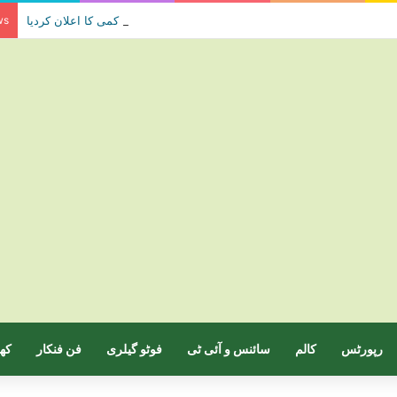
حکومت نے پیٹرولیم مصنوعات کی قیمتوں میں کمی کا اعلان کردیا
ws
رپورٹس
کالم
سائنس و آئی ٹی
فوٹو گیلری
فن فنکار
کھ