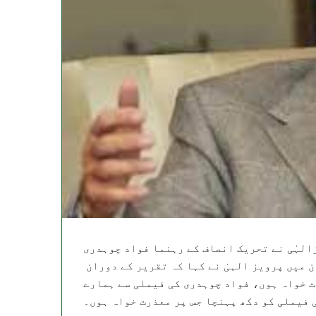
الہٰی نے تحریک انصاف کے رہنما فواد چوہدری
 میں پرویز الہیٰ نے کہا کہ تقریر کے دوران
 خواہ ہوں، فواد چوہدری کی فیملی سے ہمارے
فیملی کو دکھ پہنچا جس پر معذرت خواہ ہوں۔