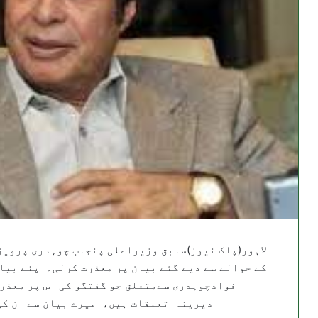
لاہور(پاک نیوز)سابق وزیراعلیٰ پنجاب چوہدری پرویز
کے حوالے سے دیے گئے بیان پر معذرت کرلی۔اپنے بیان
فوادچوہدری سےمتعلق جو گفتگو کی اس پر معذرت
دیرینہ تعلقات ہیں، میرے بیان سے ان کی 