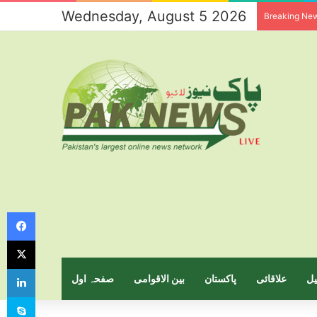
Wednesday, August 5 2026
Breaking Ne
Facebook
X
LinkedIn
یل
علاقائی
پاکستان
بین الاقوامی
صفحہ اول
Skype