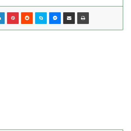
LinkedIn
Pinterest
Reddit
Skype
Messenger
Share via Email
Print