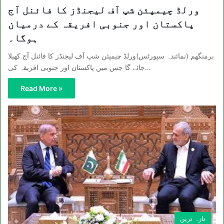
ورلڈ چیمپئن شپ آف لیجنڈز کا فائنل آج
پاکستان اور جنوبی افریقہ کے درمیان
ہوگا۔
برمنگھم (نمائندہ سپورٹس)ورلڈ چیمپئن شپ آف لیجنڈز کا فائنل آج کھیلا
جائے گا جس میں پاکستان اور جنوبی افریقہ کی…
Read More »
تازہ ترین