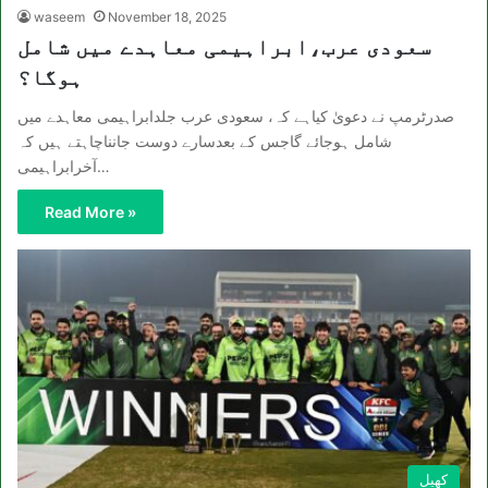
waseem
November 18, 2025
سعودی عرب،ابراہیمی معاہدے میں شامل
ہوگا؟
صدرٹرمپ نے دعویٰ کیاہے کہ، سعودی عرب جلدابراہیمی معاہدے میں
شامل ہوجائے گاجس کے بعدسارے دوست جانناچاہتے ہیں کہ
آخرابراہیمی…
Read More »
کھیل