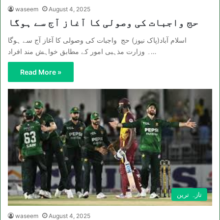
waseem
August 4, 2025
حج واجبات کی وصولی کا آغاز آج سے ہوگا
اسلام آباد(پاک نیوز) حج واجبات کی وصولی کا آغاز آج سے ہوگا
۔ وزارت مذہبی امور کے مطابق خواہش مند افراد…
Read More »
تازہ ترین
waseem
August 4, 2025