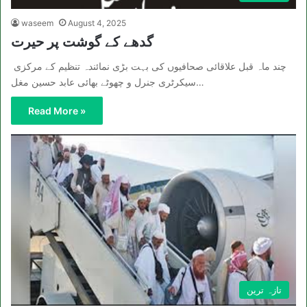
waseem
August 4, 2025
گدھے کے گوشت پر حیرت
چند ماہ قبل علاقائی صحافیوں کی بہت بڑی نمائندہ تنظیم کے مرکزی
سیکرٹری جنرل و چھوٹے بھائی عابد حسین مغل…
Read More »
تازہ ترین