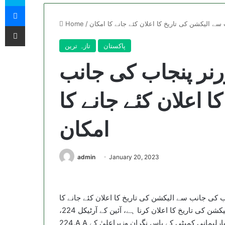
Messenger
Home
/
Share via Email
پاکستان
تازہ ترین
یں گورنر پنجاب کی جانب
 اعلان کئے جانے کا
امکان
admin
January 20, 2023
 24 گھنٹے میں گورنر پنجاب کی جانب سے الیکشن کی تاریخ کا اعلان کئے جانے کا
امکان ہے۔گورنر پنجاب کو نگران وزیراعلیٰ کے اعلان سے پہلے الیکشن کی تاریخ کا اعلان کرنا ہے، آئین کے آرٹیکل 224،
224.A A اور 105 کے تحت گورنر پنجاب کو یہ ذمہ داری ادا کرنا ہے۔آج پارلیمانی کمیٹی کے پاس نگران وزیراعلیٰ کے