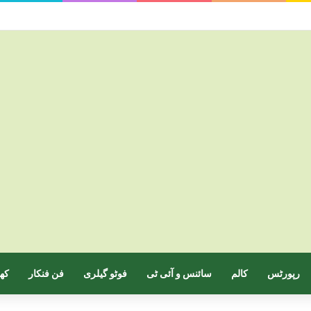
رپورٹس
کالم
سائنس و آئی ٹی
فوٹو گیلری
فن فنکار
کھ