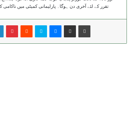
تقرر کے لئے آخری دن ہوگا۔ پارلیمانی کمیٹی میں ناکامی
LinkedIn
Pinterest
Reddit
Skype
Messenger
Share via Email
Print