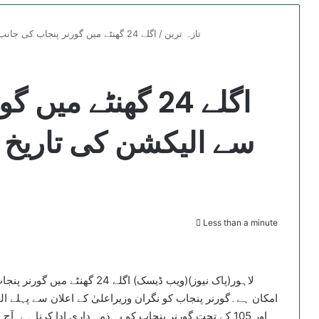
تازہ ترین
/
اگلے 24 گھنٹے میں گورنر پنجاب کی جانب سے الیکشن کی تاریخ کا اعلان کئے جانے کا امکان
اگلے 24 گھنٹے م
سے الیکشن کی تاریخ کا
Less than a minute
لاہور(پاک نیوز)(ویب ڈیسک) اگلے