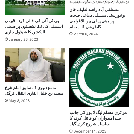
مصطفی آباد:راشد لطیف خان
یونیورسٹی میںپہلی دماغی صحت
پی ٹی آئی کی خالی کردہ قومی
پر مبنی پہلی بین الاقوامی
اسمبلی کی 33 نشستوں پر ضمنی
کانفرنس کا اہتمام
الیکشن کا شیڈول جاری
March 6, 2024
January 28, 2023
مسجدنبوی کے سابق امام شیخ
محمد بن خلیل القاری انتقال کرگئے
May 8, 2023
مرکزی مسلم لیگ لاہور کی جانب
سے امیدواران کو فائنل کرنے کا
سلسلہ شروع کردیاگیا۔
December 14, 2023