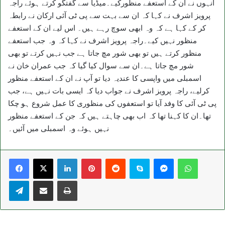
انہوں نے ان کے استعفے منظورکیے۔
میڈیا سے گفتگو کرتے ہوئے راجہ
پرویز اشرف نے کہا کہ ان سے بہت سے پی ٹی آئی ارکان نے رابطہ
کر کے کہا ہے کہ وہ ابھی سوچ رہے ہیں۔ اس لیے ان کے استعفے
منظور نہیں کیے۔راجہ پرویز اشرف نے کہا کہ وہ جب استعفے
منظور کرتے ہیں تو بھی شور مچ جاتا ہے جب نہیں کرتے تو بھی
شور مچ جاتا ہے۔ان سے سوال کیا گیا کہ جب عمران خان نے
اسمبلی میں واپسی کا عندیہ دیا تو آپ نے ان کے استعفے منظور
کرلیے، راجہ پرویز اشرف نے جواب دیا کہ ایسی بات نہیں ہے، جب
پی ٹی آئی کا وفد آیا تو استعفوں کی منظوری کا عمل شروع ہو چکا
تھا۔ان کا کہنا تھا کہ اب بھی چاہتے ہیں کہ جن کے استعفے منظور
نہیں ہوئے وہ اسمبلی میں آئیں۔
LinkedIn
Pinterest
Reddit
Skype
Messenger
WhatsA
Telegram
Share via Email
Print