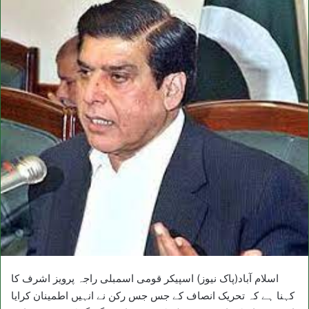
اسلام آباد(پاک نیوز) اسپیکر قومی اسمبلی راجہ پرویز اشرف کا
کہنا ہے کہ تحریک انصاف کے جس جس رکن نے انہیں اطمینان کرایا