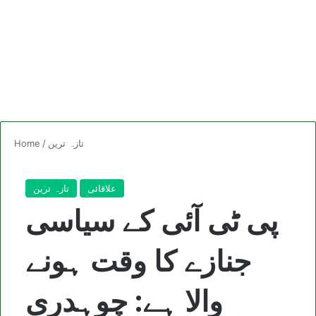
تازہ ترین
/
Home
علاقائی
تازہ ترین
پی ٹی آئی کے سیاسی
جنازے کا وقت ہونے
والا ہے: چوہدری