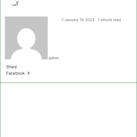
گی۔
January 19, 2023
1 minute read
admin
Share
LinkedIn
Pinterest
Reddit
Skype
Messenger
Messenger
WhatsApp
Telegram
Share
Print
Facebook
X
via
Email