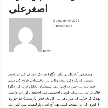
اصغرعلی
January 19, 2023
1 minute read
admin
مصطفی آباد/للیانی(نامہ نگار) تحریک انصاف کی سیاست
ہمیشہ کےلئے دفن ہونے والی ہے، پاکستانی تاریخ کی پہلی
جماعت ہے جس نے اپنی ہی اسمبلیاں تحلیل کرنے کا ریکارڈ
قائد کر دیا ہے، پہلے قومی اسمبلی سے استعفی اور اب واپسی
تھوک کر چاٹنے کے مترادف ہے، کل تک جس پارلیمنٹ کو چوروں
ڈاکوﺅں کی پارلیمنٹ کہتے تھے آج اسی پارلیمنٹ میں کس منہ