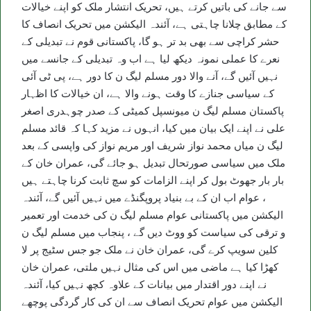
سے جانے کی باتیں کرتے ہیں، تحریک انتشار ملک کو اپنے خیالات
کے مطابق چلانا چاہتی ہے، آئندہ الیکشن میں تحریک انصاف کا
حشر کراچی سے بھی بد تر ہو گا، پاکستانی قوم نے تبدیلی کے
نعرے کا عملی نمونہ دیکھ لیا ہے اب وہ تبدیلی کے جانسے میں
نہیں آئیں گے، آنے والا دور مسلم لیگ ن کا دور ہے، پی ٹی آئی
کے سیاسی جنازے کا وقت ہونے والا ہے، ان خیالات کا اظہار
پاکستان مسلم لیگ ن میونسپل کمیٹی کے صدر چوہدری اصغر
علی نے اپنے ایک بیان میں کیا، انہوں نے مزید کہا کہ قائد مسلم
لیگ ن میاں محمد نواز شریف اور مریم نواز کی واپسی کے بعد
ملک میں سیاسی صورتحال تبدیل ہو جائے گی، عمران خان کے
بار بار جھوٹ بول کر اپنے الزامات کو سچ ثابت کرنا چاہتے ہیں
، عوام اب ان کے بے بنیاد پروپگنڈے میں نہیں آئیں گے، آئندہ
الیکشن میں پاکستانی عوام مسلم لیگ ن کی خدمت اور تعمیر
و ترقی کی سیاست کو ووٹ دیں گے ، پنجاب میں مسلم لیگ ن
کلین سویپ کرے گی، عمران خان نے ملک جو جس سٹیج پر لا
کھڑا کیا ہے ماضی میں اس کی مثال نہیں ملتی، عمران خان
نے اپنے دور اقتدار میں بیانات کے علاوہ کچھ نہیں کیا، آئندہ
الیکشن میں عوام تحریک انصاف سے ان کی کار گردگی پوچھے