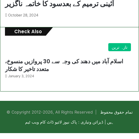
آئینی ترمیم کے بعدسود کا خاتمہ ناگزیر
October 28, 2024
Check Also
Close
تازہ ترین
اسلام آباد میں دھند کی وجہ سے 30 پروازیں منسوخ،
متعدد تاخیر کا شکار
January 3, 2024
تمام حقوق محفوظ
© Copyright 2012-2026, All Rights Reserved |
ہیں | ڈیزائن وتیاری : پاک نیوز لائیو ڈاٹ کام ویب ٹیم
Facebook
X
WhatsApp
Telegram