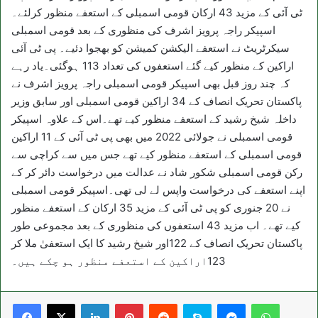
ٹی آئی کے مزید 43 ارکان قومی اسمبلی کے استعفے منظور کرلئے۔
اسپیکر راجہ پرویز اشرف کی منظوری کے بعد قومی اسمبلی
سیکرٹریٹ نے استعفے الیکشن کمیشن کو بھجوا دئیے۔ پی ٹی آئی
اراکین کے منظور کیے گئے استعفوں کی تعداد 113 ہوگئی۔یاد رہے
کہ چند روز قبل بھی اسپیکر قومی اسمبلی راجہ پرویز اشرف نے
پاکستان تحریک انصاف کے 34 اراکین قومی اسمبلی اور سابق وزیر
داخلہ شیخ رشید کے استعفے منظور کیے تھے۔اس کے علاوہ اسپیکر
قومی اسمبلی نے جولائی 2022 میں بھی پی ٹی آئی کے 11 اراکین
قومی اسمبلی کے استعفے منظور کیے تھے جس میں سے کراچی سے
رکن قومی اسمبلی شکور شاد نے عدالت میں درخواست دائر کر کے
اپنے استعفے کی درخواست واپس لے لی تھی۔اسپیکر قومی اسمبلی
نے 20 جنوری کو پی ٹی آئی کے مزید 35 ارکان کے استعفے منظور
کیے تھے۔ اب مزید 43 استعفوں کی منظوری کے بعد مجموعی طور
پاکستان تحریک انصاف کے 122اور شیخ رشید کا ایک استعفیٰ ملا کر
123اراکین کے استعفے منظور ہو چکے ہیں۔
LinkedIn
Pinterest
Reddit
Skype
Messenger
WhatsA