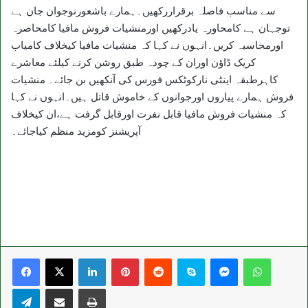
سے مناسب فاصلہ برقراررکھیں۔ہمارے باشعورنوجوان جان ہے
توجہان ہے کامحاورہ یادرکھیں اورمنشیات فروش مافیا کامحاصرہ
اورمحاسبہ کریں۔انہوں نے کہا کہ منشیات مافیا کیخلاف کامیاب
کریک ڈاؤن اوران کے چودہ طبق روشن کرنے کیلئے معاشرے
کاہرطبقہ اینٹی نارکوٹکس فورس کی آنکھیں بن جائے۔ منشیات
فروش ہمارے پیاروں اورجوانوں کے خاموش قاتل ہیں۔انہوں نے کہا
کہ منشیات فروش مافیا قابل نفرت اورقابل گرفت ہے،ان کیخلاف
آپریشنز کومزید منظم کیاجائے۔
LinkedIn
Pinterest
Reddit
Skype
Messenger
WhatsA
Telegram
Share via Email
Print