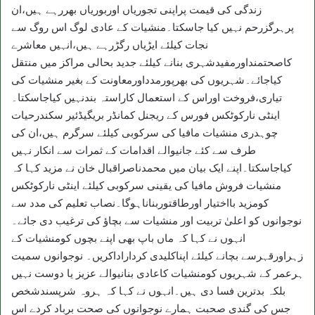
زندگی کی قیمت پراپنی تجوریاں اوربوریاں بھررہے ہیں،ان
پرہرگزرحم نہیں کیا جاسکتا۔منشیات کے عادی لوگ اس روگ سے
نجات کیلئے ایڑیاں رگڑرہے ہیں،انہیں معاشرے
کاصحتمنداورمفیدشہری بنانے کیلئے جدید بحالی مراکز میں منتقل
کیاجائے۔شہریوں کی بھرپورمدداورمعاونت کے بغیر منشیات کی
تیاری،فروخت اوراس کے استعمال کاراستہ بندنہیں کیاجاسکتا۔
اینٹی نارکوٹکس فورس کے ریجنل کمانڈر بریگیڈئیر سکندرحیات
چوہدری منشیات مافیا کی سرکوبی کیلئے سرگرم ہیں،ان کی
طرف سے کئے جانیوالے اقدامات کے ثمرات سے انکار نہیں
کیاجاسکتا۔اپنے ایک بیان میں محمدناصراقبال خان نے مزید کہا کہ
منشیات فروش مافیا کی یقینی سرکوبی کیلئے اینٹی نارکوٹکس
کومزید بااختیار اورطاقتوربناناہوگا۔نصاب تعلیم کی مدد سے
نوجوانوں کو اعلیٰ تربیت اور منشیات سے بچاؤ کی ترغیب دی جائے۔
انہوں نے کہا کہ ماں باپ بھی اپنے بچوں کومنشیات کے
زہراورقہرسے بچانے کیلئے اپناکلیدی کرداراداکریں۔ نوجوانوں سمیت
ہرعمر کے شہریوں کومنشیات کاعادی بنانیوالے عزیز یا دوست نہیں
بلکہ بدترین فسا دی ہیں۔انہوں نے کہا کہ ہروہ شرپسندشخص
جس کی گندی صحبت ہمارے نوجوانوں کی صحت برباد کردے اس