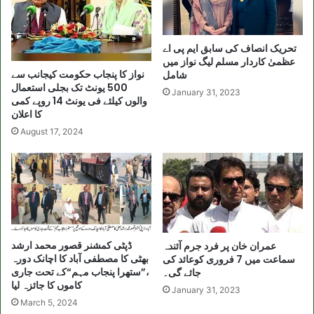
تحریک انصاف کی سابق ایم پی اے
عظمیٰ کاردار مسلم لیگ نواز میں
نواز کا پنجاب حکومت کیجانب سے
شامل
500 یونٹ تک بجلی استعمال
January 31, 2023
والوں کیلئے فی یونٹ 14 روپے کمی
کا اعلان
August 17, 2024
ڈپٹی کمشنر قصور محمد ارشد
عمران خان پر فرد جرم آئندہ
بھٹی کا مصطفی آباد کا اچانک دورہ
سماعت میں 7 فروری کوعائد کی
،”ستھرا پنجاب مہم“کے تحت جاری
جائے گی۔
کاموں کا جائزہ لیا
January 31, 2023
March 5, 2024