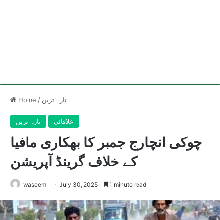
تازہ ترین
/
Home
علاقائی
تازہ ترین
چوکی انچارج جمبر کا بھکاری مافیا
کے خلاف گرینڈ آپریشن
waseem
July 30, 2025
1 minute read