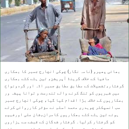
بھائی پھیرو (نامہ نگار) چوکی انچارج جمبر کا بھکاری
مافیا کے خلاف گرینڈ آپریشن، تین ہٹے کٹے بھکاری
گرفتار،تفصیلات کے مطابق مطابق جمبر اڈہ اور گردونواح
میں شہریوں کو تنگ کرنے والے تندرست و توانا پیشہ ور
بھکاریوں کے خلاف بڑا اقدام کیا گیا، چوکی انچارج جمبر
سب انسپکٹر چوہدری محمد اسلم نے مؤثر کارروائی کرتے
ہوئے تین ہٹے کٹے بھکاریوں کامران،شان علی اورفہیم
کو گرفتار کرلیا۔ گرفتار شدگان کے قبضے سے ہزاروں
روپے کی نقد رقم برآمد کر لی اور، تھانہ صدر بھائی