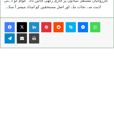
کارروائیاں مستقل بنیادوں پر جاری رکھی جائیں تاکہ عوام کو ذہنی
اذیت سے نجات ملے اور اصل مستحقین کو امداد میسر آ سکے۔
LinkedIn
Pinterest
Reddit
Skype
Messenger
WhatsA
Telegram
Share via Email
Print