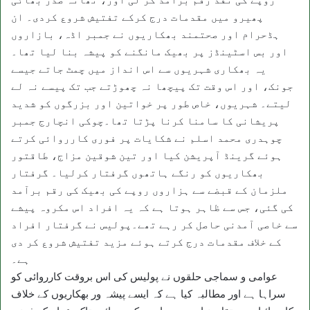
پھیرو میں مقدمات درج کرکے تفتیش شروع کردی۔ ان
ہڈحرام اور صحتمند بھکاریوں نے جمبر اڈہ، بازاروں
اور بس اسٹینڈز پر بھیک مانگنے کو پیشہ بنا لیا تھا۔
یہ بھکاری شہریوں سے اس انداز میں چمٹ جاتے جیسے
جونک، اور اس وقت تک پیچھا نہ چھوڑتے جب تک پیسے نہ لے
لیتے۔ شہریوں، خاص طور پر خواتین اور بزرگوں کو شدید
پریشانی کا سامنا کرنا پڑتا تھا۔چوکی انچارج جمبر
چوہدری محمد اسلم نے شکایات پر فوری کارروائی کرتے
ہوئے گرینڈ آپریشن کیا اور تین شوقین مزاج، طاقتور
بھکاریوں کو رنگے ہاتھوں گرفتار کرلیا۔ گرفتار
ملزمان کے قبضے سے ہزاروں روپے کی بھیک کی رقم برآمد
کی گئی، جس سے ظاہر ہوتا ہے کہ یہ افراد اس مکروہ پیشے
سے خاصی آمدنی حاصل کر رہے تھے۔پولیس نے گرفتار افراد
کے خلاف مقدمات درج کرتے ہوئے مزید تفتیش شروع کر دی
ہے۔
عوامی و سماجی حلقوں نے پولیس کی اس بروقت کارروائی کو
سراہا ہے اور مطالبہ کیا ہے کہ ایسے پیشہ ور بھکاریوں کے خلاف