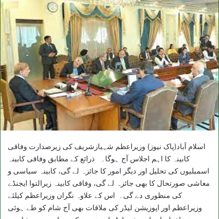
اسلام آباد(پاک نیوز) وزیراعظم شہبازشریف کی زیرصدارت وفاقی
کابینہ کا اہم اجلاس آج ہوگا۔ ذرائع کے مطابق وفاقی کابینہ
اسمبلیوں کی تحلیل اور دیگر امور کا جائزہ لے گی، کابینہ سیاسی و
معاشی صورتحال کا بھی جائزہ لے گی، وفاقی کابینہ زیرالتوا ایجنڈے
کی منظوری دے گی۔ اس کے علاوہ نگران وزیراعظم کیلئے
وزیراعظم اور اپوزیشن لیڈر کی ملاقات بھی آج شام کو طے ہوئی