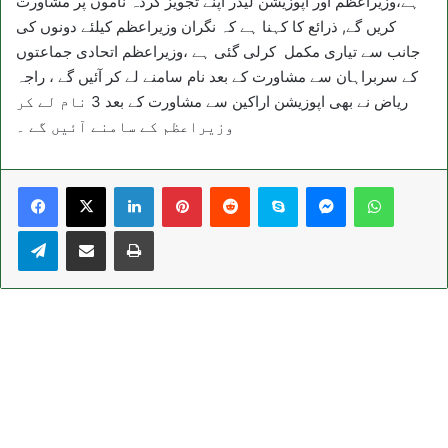
ہے،وزیراعظم اور اپوزیشن لیڈر اپنے تجویز کردہ ناموں پر مشاورت
کریں گے, ذرائع کا کہنا ہے کہ نگران وزیراعظم کیلئے دونوں کی
جانب سے تیاری مکمل کرلی گئی ہے ،وزیراعظم اتحادی جماعتوں
کے سربراہان سے مشاورت کے بعد نام سامنے لے کر آئیں گے ، راجہ
ریاض نے بھی اپوزیشن اراکین سے مشاورت کے بعد 3 نام لے کر
وزیراعظم کے سامنے آئیں گے ۔
LinkedIn
Pinterest
Reddit
Skype
Messenger
WhatsA
Telegram
Share via Email
Print