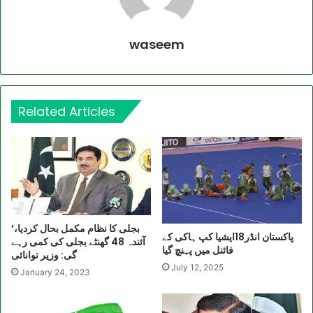
waseem
Related Articles
’بجلی کا نظام مکمل بحال کردیا،
پاکستان انڈر18ایشیا کپ ہاکی کے
آئندہ 48 گھنٹے بجلی کی کمی رہے
فائنل میں پہنچ گیا
گی: وزیر توانائی
July 12, 2025
January 24, 2023